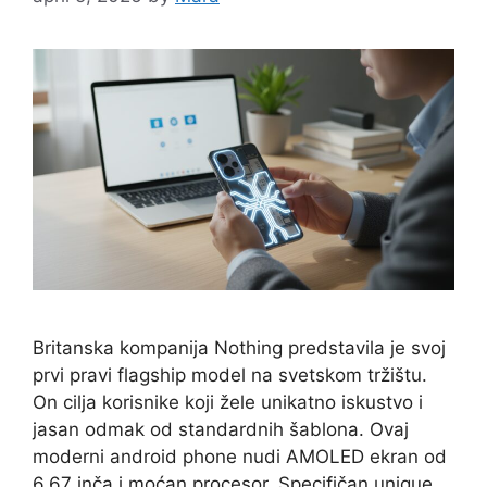
Britanska kompanija Nothing predstavila je svoj
prvi pravi flagship model na svetskom tržištu.
On cilja korisnike koji žele unikatno iskustvo i
jasan odmak od standardnih šablona. Ovaj
moderni android phone nudi AMOLED ekran od
6.67 inča i moćan procesor. Specifičan unique