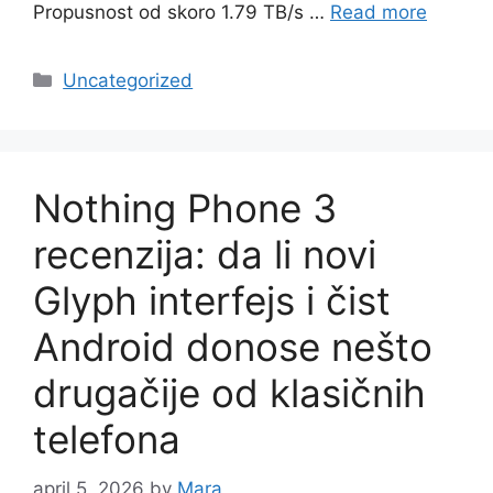
Propusnost od skoro 1.79 TB/s …
Read more
Categories
Uncategorized
Nothing Phone 3
recenzija: da li novi
Glyph interfejs i čist
Android donose nešto
drugačije od klasičnih
telefona
april 5, 2026
by
Mara