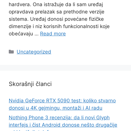
hardvera. Ona istražuje da li sam uređaj
opravdava prelazak sa prethodne verzije
sistema. Uređaj donosi povećane fizičke
dimenzije i niz korisnih funkcionalnosti koje
obećavaju …
Read more
Categories
Uncategorized
Skorašnji članci
Nvidia GeForce RTX 5090 test: koliko stvarno
donosi u 4K gejmingu, montaži i AI radu
Nothing Phone 3 recenzija: da li novi Glyph
interfejs i čist Android donose nešto drugačije