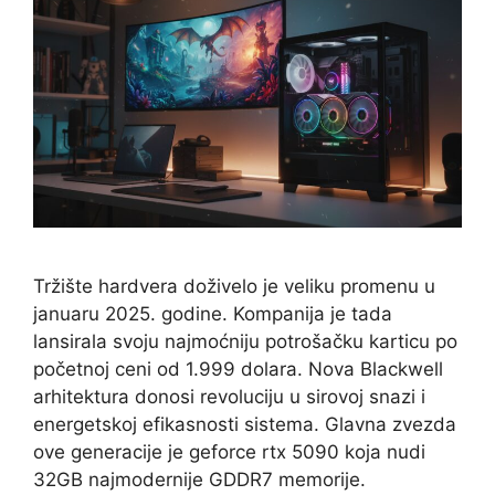
Tržište hardvera doživelo je veliku promenu u
januaru 2025. godine. Kompanija je tada
lansirala svoju najmoćniju potrošačku karticu po
početnoj ceni od 1.999 dolara. Nova Blackwell
arhitektura donosi revoluciju u sirovoj snazi i
energetskoj efikasnosti sistema. Glavna zvezda
ove generacije je geforce rtx 5090 koja nudi
32GB najmodernije GDDR7 memorije.