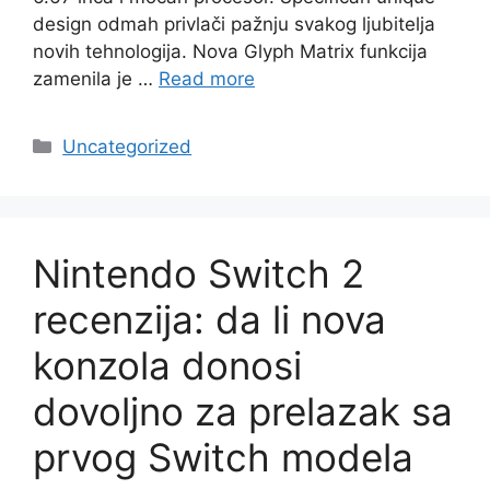
design odmah privlači pažnju svakog ljubitelja
novih tehnologija. Nova Glyph Matrix funkcija
zamenila je …
Read more
Categories
Uncategorized
Nintendo Switch 2
recenzija: da li nova
konzola donosi
dovoljno za prelazak sa
prvog Switch modela