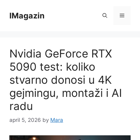
Skip
to
IMagazin
Menu
content
Nvidia GeForce RTX
5090 test: koliko
stvarno donosi u 4K
gejmingu, montaži i AI
radu
april 5, 2026
by
Mara